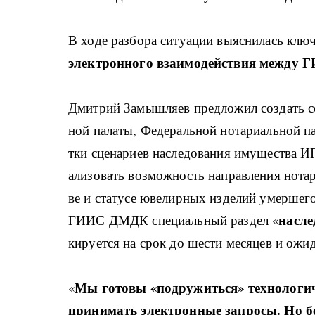
В хо­де раз­бо­ра си­ту­а­ции вы­яс­ни­лась клю­ч
элек­трон­но­го вза­и­мо­дей­ствия ме­ж­д
Дми­т­рий За­мы­ш­ля­ев пред­ло­жил со­з­дать с
ной па­ла­ты, Фе­де­раль­ной но­та­ри­аль­ной
т­ки сце­на­ри­ев на­сле­до­ва­ния иму­ще­ства
а­ли­зо­вать воз­мо­ж­ность на­прав­ле­ния но
ве и ста­ту­се юве­ли­р­ных из­де­лий умер­ше­го 
на­сле
ГИИС ДМДК спе­ци­аль­ный раз­дел «
ки­ру­ет­ся на срок до ше­сти ме­ся­цев и ожи­да
Мы го­то­вы «по­дру­жить­ся» тех­но­ло­г
«
при­ни­мать элек­трон­ные за­про­сы. Но без