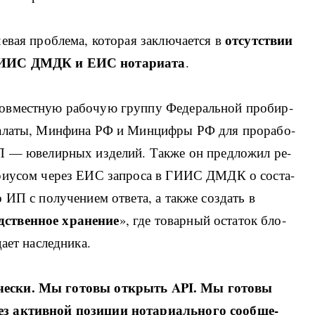
от­сут­ствии
е­вая про­б­ле­ма, ко­то­рая за­клю­ча­ет­ся в
у ГИИС ДМДК и ЕИС но­та­ри­а­та
.
о­в­ме­ст­ную ра­бо­чую груп­пу Фе­де­раль­ной про­би­р­
 па­ла­ты, Мин­фи­на РФ и Мин­ци­ф­ры РФ для про­ра­бо­
 ИП — юве­ли­р­ных из­де­лий. Та­к­же он пред­ло­жил ре­
­та­ри­у­сом че­рез ЕИС за­про­са в ГИИС ДМДК о со­ста­
ИП с по­лу­че­ни­ем от­ве­та, а та­к­же со­з­дать в
д­ствен­ное хра­не­ние
», где то­вар­ный оста­ток бло­
­ет на­след­ни­ка.
и­че­ски. Мы го­то­вы от­крыть API. Мы го­то­вы
 ак­тив­ной по­зи­ции но­та­ри­аль­но­го со­об­ще­