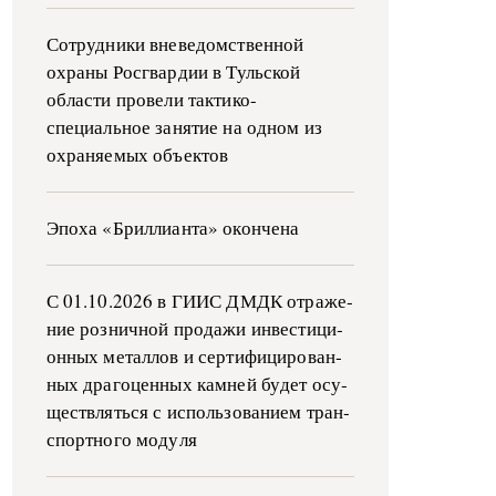
Сотрудники вневедомственной
охраны Росгвардии в Тульской
области провели тактико-
специальное занятие на одном из
охраняемых объектов
Эпоха «Бриллианта» окончена
С 01.10.2026 в ГИИС ДМДК от­ра­же­
ние роз­ни­ч­ной про­да­жи ин­ве­сти­ци­
он­ных ме­тал­лов и сер­ти­фи­ци­ро­ван­
ных дра­го­цен­ных ка­м­ней бу­дет осу­
ще­ств­лять­ся с ис­поль­зо­ва­ни­ем тран­
с­пор­т­но­го мо­ду­ля