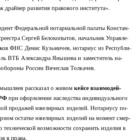
к драй­вер раз­ви­тия пра­во­во­го ин­сти­ту­та».
зи­дент Фе­де­раль­ной но­та­ри­аль­ной па­ла­ты Кон­стан­
сре­е­ст­ра Сер­гей Бе­ло­ко­пы­тов, на­чаль­ник Управ­ле­
щи­ков ФНС Де­нис Кузь­ми­чев, но­та­ри­ус из Рес­пуб­ли­
ель ВТБ Алек­сан­д­ра Яны­ше­ва и за­ме­сти­тель на­
­но­бо­ро­ны Рос­сии Вя­че­слав Тол­ка­чев.
кей­се вза­и­мо­дей­
­мы­ш­ля­ев рас­ска­зал о жи­вом
 РФ
при офор­м­ле­нии на­след­ства ин­ди­ви­ду­аль­но­го
ч­ной про­да­жей юве­ли­р­ных из­де­лий. Но­та­ри­у­су по­
ар­ном остат­ке юве­ли­р­ных из­де­лий на мо­мент смер­
о тех­ни­че­ской воз­мо­ж­но­сти со­хра­нить из­де­лия в
ков в пра­ва.