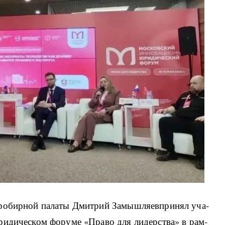
про­би­р­ной па­ла­ты Дми­т­рий За­мы­ш­ля­ев­при­нял уча­
ри­ди­че­ском фо­ру­ме «Пра­во для ли­дер­ства» в ра­м­