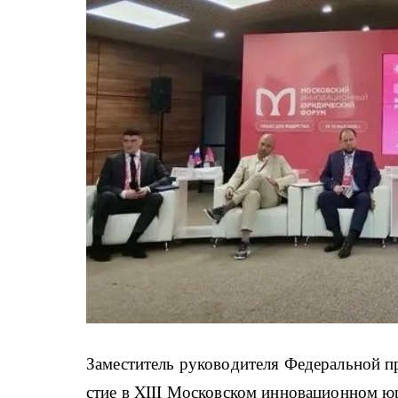
За­ме­сти­тель ру­ко­во­ди­те­ля Фе­де­раль­ной 
стие в XIII Мос­ко­в­ском ин­но­ва­ци­он­ном ю