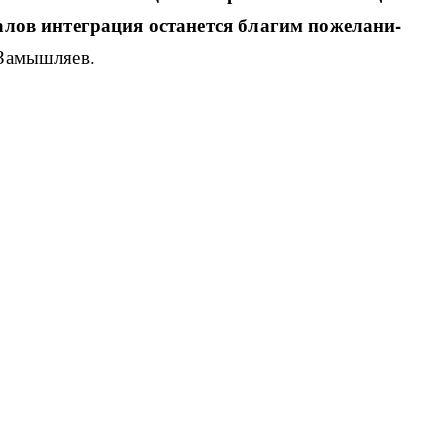
­лов ин­те­гра­ция оста­нет­ся бла­гим по­же­ла­ни­
а­мы­ш­ля­ев.