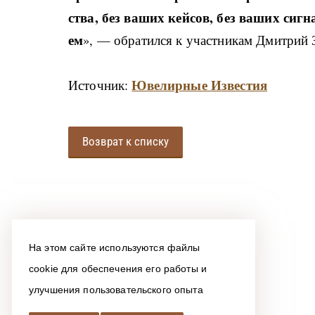
ства, без ва­ших кей­сов, без ва­ших си­г­на
ем
», — об­ра­ти­л­ся к участ­ни­кам Дми­т­рий З
Ювелирные Известия
Источник:
Возврат к списку
На этом сайте используются файлы
cookie для обеспечения его работы и
улучшения пользовательского опыта