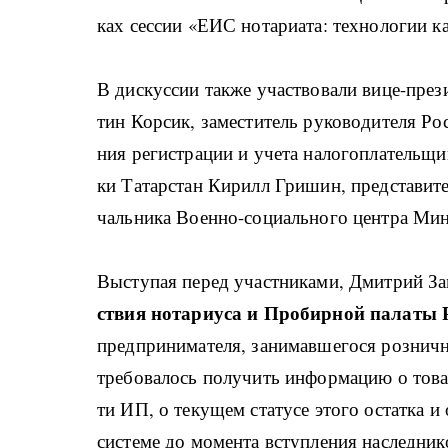
ках сес­сии «ЕИС но­та­ри­а­та: тех­но­ло­гии ка
В дис­кус­сии та­к­же участ­во­ва­ли ви­це-­пре­
тин Кор­сик, за­ме­сти­тель ру­ко­во­ди­те­ля Ро­
ния ре­ги­стра­ции и уче­та на­ло­го­пла­тель­
ки Та­тар­стан Ки­рилл Гри­шин, пред­ста­ви­т
чаль­ни­ка Во­ен­но-­со­ци­аль­но­го цен­т­ра Ми
Вы­сту­пая пе­ред участ­ни­ка­ми, Дми­т­рий За
ствия но­та­ри­у­са и Про­би­р­ной па­ла­ты
пред­при­ни­ма­те­ля, за­ни­мав­ше­го­ся роз­ни­
тре­бо­ва­лось по­лу­чить ин­фор­ма­цию о то­в
ти ИП, о те­ку­щем ста­ту­се это­го остат­ка и 
си­сте­ме до мо­мен­та всту­п­ле­ния на­след­ни­