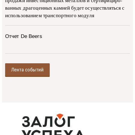
про­да­жи ин­ве­сти­ци­он­ных ме­тал­лов и сер­ти­фи­ци­ро­
ван­ных дра­го­цен­ных ка­м­ней бу­дет осу­ще­ств­лять­ся с
ис­поль­зо­ва­ни­ем тран­с­пор­т­но­го мо­ду­ля
Отчет De Beers
Лента событий