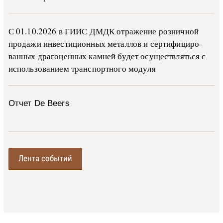
С 01.10.2026 в ГИИС ДМДК от­ра­же­ние роз­ни­ч­ной
про­да­жи ин­ве­сти­ци­он­ных ме­тал­лов и сер­ти­фи­ци­ро­
ван­ных дра­го­цен­ных ка­м­ней бу­дет осу­ще­ств­лять­ся с
ис­поль­зо­ва­ни­ем тран­с­пор­т­но­го мо­ду­ля
Отчет De Beers
Лента событий