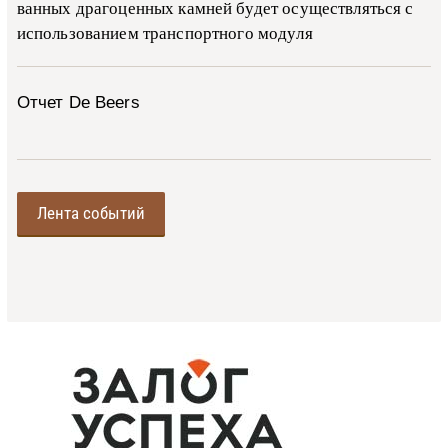
ван­ных дра­го­цен­ных ка­м­ней бу­дет осу­ще­ств­лять­ся с
ис­поль­зо­ва­ни­ем тран­с­пор­т­но­го мо­ду­ля
Отчет De Beers
Лента событий