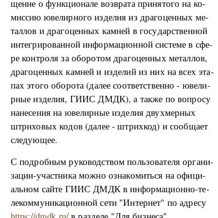
ще­ние о фун­к­ци­о­на­ле воз­вра­та при­ня­то­го на ко­
мис­сию юве­ли­р­но­го из­де­лия из дра­го­цен­ных ме­
тал­лов и дра­го­цен­ных ка­м­ней в го­су­дар­ствен­ной
ин­те­гри­ро­ван­ной ин­фор­ма­ци­он­ной си­сте­ме в сфе­
ре кон­тро­ля за обо­ро­том дра­го­цен­ных ме­тал­лов,
дра­го­цен­ных ка­м­ней и из­де­лий из них на всех эта­
пах это­го обо­ро­та (да­лее со­о­т­вет­ствен­но - юве­ли­
р­ные из­де­лия, ГИИС ДМДК), а та­к­же по во­про­су
на­не­се­ния на юве­ли­р­ные из­де­лия двух­мер­ных
штри­хо­вых ко­дов (да­лее - штрих­код) и со­об­ща­ет
сле­ду­ю­щее.
С по­дроб­ным ру­ко­вод­ством поль­зо­ва­те­ля ор­га­ни­
за­ции-у­част­ни­ка мо­ж­но озна­ко­мить­ся на офи­ци­
аль­ном сай­те ГИИС ДМДК в ин­фор­ма­ци­он­но-­те­
ле­ко­м­му­ни­ка­ци­он­ной се­ти "Ин­тер­нет" по ад­ре­су
https://dmdk.ru/
в раз­де­ле "Д­ля биз­не­са".