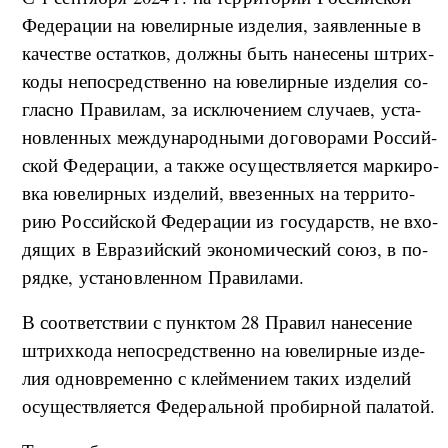
Фе­де­ра­ции на юве­ли­р­ные из­де­лия, за­яв­лен­ные в
ка­че­стве остат­ков, дол­ж­ны быть на­не­се­ны штрих­
ко­ды не­по­сред­ствен­но на юве­ли­р­ные из­де­лия со­
глас­но Пра­ви­лам, за ис­клю­че­ни­ем слу­ча­ев, уста­
но­в­лен­ных ме­ж­ду­на­род­ны­ми до­го­во­ра­ми Рос­сий­
ской Фе­де­ра­ции, а та­к­же осу­ще­ств­ля­ет­ся мар­ки­ро­
в­ка юве­ли­р­ных из­де­лий, вве­зен­ных на тер­ри­то­
рию Рос­сий­ской Фе­де­ра­ции из го­су­дар­ств, не вхо­
дя­щих в Евразий­ский эко­но­ми­че­ский со­юз, в по­
ряд­ке, уста­но­в­лен­ном Пра­ви­ла­ми.
В со­о­т­вет­ствии с пун­к­том 28 Пра­вил на­не­се­ние
штрих­ко­да не­по­сред­ствен­но на юве­ли­р­ные из­де­
лия од­но­вре­мен­но с клей­ме­ни­ем та­ких из­де­лий
осу­ще­ств­ля­ет­ся Фе­де­раль­ной про­би­р­ной па­ла­той.