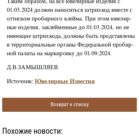
Та­ким об­ра­зом, на все юве­ли­р­ные из­де­лия с
01.03.2024 дол­жен на­но­сить­ся штрих­код вме­сте с
от­тис­ком про­би­р­но­го клей­ма. При этом юве­ли­р­
ные из­де­лия, за­клей­мен­ные до 01.03.2024, но не
име­ю­щие штрих­ко­да, дол­ж­ны быть пред­став­ле­ны
в тер­ри­то­ри­аль­ные ор­га­ны Фе­де­раль­ной про­би­р­
ной па­ла­ты на мар­ки­ро­в­ку до 01.09.2024.
Д.В.ЗАМЫШЛЯЕВ
Ювелирные Известия
Источник:
Возврат к списку
Похожие новости: