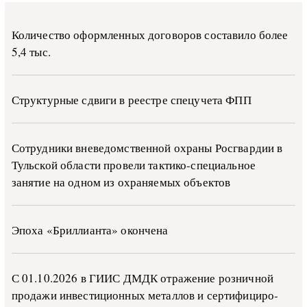
Количество оформленных договоров составило более
5,4 тыс.
Структурные сдвиги в реестре спецучета ФПП
Сотрудники вневедомственной охраны Росгвардии в
Тульской области провели тактико-специальное
занятие на одном из охраняемых объектов
Эпоха «Бриллианта» окончена
С 01.10.2026 в ГИИС ДМДК от­ра­же­ние роз­ни­ч­ной
про­да­жи ин­ве­сти­ци­он­ных ме­тал­лов и сер­ти­фи­ци­ро­