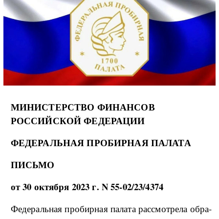
МИНИСТЕРСТВО ФИНАНСОВ
РОССИЙСКОЙ ФЕДЕРАЦИИ
ФЕДЕРАЛЬНАЯ ПРОБИРНАЯ ПАЛАТА
ПИСЬМО
от 30 ок­тяб­ря 2023 г. N 55-02/23/4374
Фе­де­раль­ная про­би­р­ная па­ла­та рас­смо­т­ре­ла об­ра­