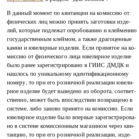
В дан­ный мо­мент по кви­тан­ции на ко­мис­сию от
фи­зи­че­ских лиц мо­ж­но при­нять за­го­то­в­ки из­де­
лий, ко­то­рые под­ле­жат опро­бо­ва­нию и клей­ме­нию
го­су­дар­ствен­ным клей­мом, а та­к­же дра­го­цен­ные
ка­м­ни и юве­ли­р­ные из­де­лия. Ес­ли при­ня­тое на ко­
мис­сию от фи­зи­че­ско­го ли­ца юве­ли­р­ное из­де­лие
бы­ло ра­нее за­ре­ги­стри­ро­ва­но в ГИИС ДМДК и
на­ш­лось по уни­каль­но­му иден­ти­фи­ка­ци­он­но­му
но­ме­ру, то при его роз­ни­ч­ной ре­а­ли­за­ции юве­ли­
р­ное из­де­лие бу­дет вы­ве­де­но из обо­ро­та, со­о­т­вет­
ствен­но, мо­жет быть впо­след­ствии воз­вра­ще­но в
си­сте­ме, ли­бо за­но­во при­ня­то на ко­мис­сию. Ес­ли
юве­ли­р­ное из­де­лие бы­ло впе­р­вые за­ре­ги­стри­ро­ва­
но в си­сте­ме ко­мис­си­он­ным ма­га­зи­ном че­рез кви­
тан­цию, то при его роз­ни­ч­ной ре­а­ли­за­ции, из­де­