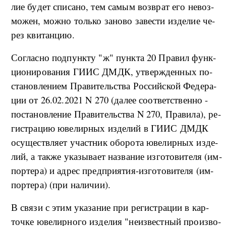
лие бу­дет спи­са­но, тем са­мым воз­врат его не­воз­
мо­жен, мо­ж­но толь­ко за­но­во за­ве­сти из­де­лие че­
рез кви­тан­цию.
Со­глас­но под­пун­к­ту "ж" пун­к­та 20 Пра­вил фун­к­
ци­о­ни­ро­ва­ния ГИИС ДМДК, утвер­ж­ден­ных по­
ста­но­в­ле­ни­ем Пра­ви­тель­ства Рос­сий­ской Фе­де­ра­
ции от 26.02.2021 N 270 (да­лее со­о­т­вет­ствен­но -
по­ста­но­в­ле­ние Пра­ви­тель­ства N 270, Пра­ви­ла), ре­
ги­стра­цию юве­ли­р­ных из­де­лий в ГИИС ДМДК
осу­ще­ств­ля­ет участ­ник обо­ро­та юве­ли­р­ных из­де­
лий, а та­к­же ука­зы­ва­ет на­з­ва­ние из­го­то­ви­те­ля (и­м­
пор­те­ра) и ад­рес пред­при­я­тия-из­го­то­ви­те­ля (и­м­
пор­те­ра) (при на­ли­чии).
В свя­зи с этим ука­за­ние при ре­ги­стра­ции в кар­
точ­ке юве­ли­р­но­го из­де­лия "не­из­ве­ст­ный про­из­во­