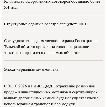
Количество оформленных договоров составило более
5,4 тыс.
Структурные сдвиги в реестре спецучета ФПП
Сотрудники вневедомственной охраны Росгвардии в
Тульской области провели тактико-специальное
занятие на одном из охраняемых объектов
Эпоха «Бриллианта» окончена
С 01.10.2026 в ГИИС ДМДК от­ра­же­ние роз­ни­ч­ной
про­да­жи ин­ве­сти­ци­он­ных ме­тал­лов и сер­ти­фи­ци­ро­
ван­ных дра­го­цен­ных ка­м­ней бу­дет осу­ще­ств­лять­ся с
ис­поль­зо­ва­ни­ем тран­с­пор­т­но­го мо­ду­ля