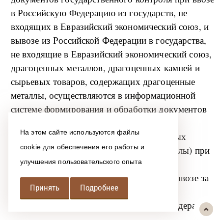
в Российскую Федерацию из государств, не
входящих в Евразийский экономический союз, и
вывозе из Российской Федерации в государства,
не входящие в Евразийский экономический союз,
драгоценных металлов, драгоценных камней и
сырьевых товаров, содержащих драгоценные
металлы, осуществляются в информационной
системе формирования и обработки документов
государственного контроля драгоценных
На этом сайте используются файлы
металлов, драгоценных камней и сырьевых
cookie для обеспечения его работы и
товаров (содержащих драгоценные металлы) при
их ввозе на таможенную территорию
улучшения пользовательского опыта
Евразийского экономического союза и вывозе за
Принять
Подробнее
его пределы в порядке, установленном
Министерством финансов Российской Федерации;