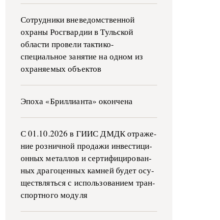
Сотрудники вневедомственной
охраны Росгвардии в Тульской
области провели тактико-
специальное занятие на одном из
охраняемых объектов
Эпоха «Бриллианта» окончена
С 01.10.2026 в ГИИС ДМДК от­ра­же­
ние роз­ни­ч­ной про­да­жи ин­ве­сти­ци­
он­ных ме­тал­лов и сер­ти­фи­ци­ро­ван­
ных дра­го­цен­ных ка­м­ней бу­дет осу­
ще­ств­лять­ся с ис­поль­зо­ва­ни­ем тран­
с­пор­т­но­го мо­ду­ля