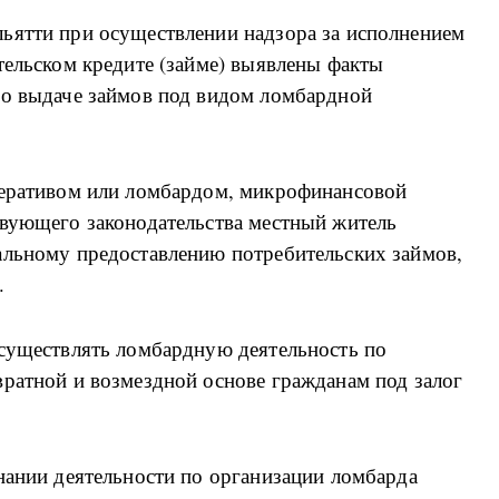
ьятти при осуществлении надзора за исполнением
тельском кредите (займе) выявлены факты
по выдаче займов под видом ломбардной
перативом или ломбардом, микрофинансовой
твующего законодательства местный житель
альному предоставлению потребительских займов,
.
осуществлять ломбардную деятельность по
вратной и возмездной основе гражданам под залог
нании деятельности по организации ломбарда