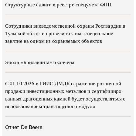
Структурные сдвиги в реестре спецучета ФПП
Сотрудники вневедомственной охраны Росгвардии в
Тульской области провели тактико-специальное
занятие на одном из охраняемых объектов
Эпоха «Бриллианта» окончена
С 01.10.2026 в ГИИС ДМДК от­ра­же­ние роз­ни­ч­ной
про­да­жи ин­ве­сти­ци­он­ных ме­тал­лов и сер­ти­фи­ци­ро­
ван­ных дра­го­цен­ных ка­м­ней бу­дет осу­ще­ств­лять­ся с
ис­поль­зо­ва­ни­ем тран­с­пор­т­но­го мо­ду­ля
Отчет De Beers