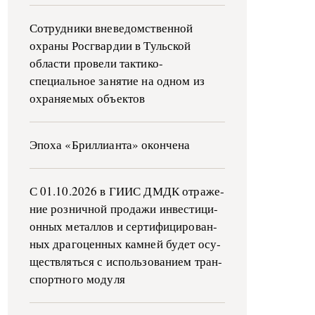
Сотрудники вневедомственной
охраны Росгвардии в Тульской
области провели тактико-
специальное занятие на одном из
охраняемых объектов
Эпоха «Бриллианта» окончена
С 01.10.2026 в ГИИС ДМДК от­ра­же­
ние роз­ни­ч­ной про­да­жи ин­ве­сти­ци­
он­ных ме­тал­лов и сер­ти­фи­ци­ро­ван­
ных дра­го­цен­ных ка­м­ней бу­дет осу­
ще­ств­лять­ся с ис­поль­зо­ва­ни­ем тран­
с­пор­т­но­го мо­ду­ля