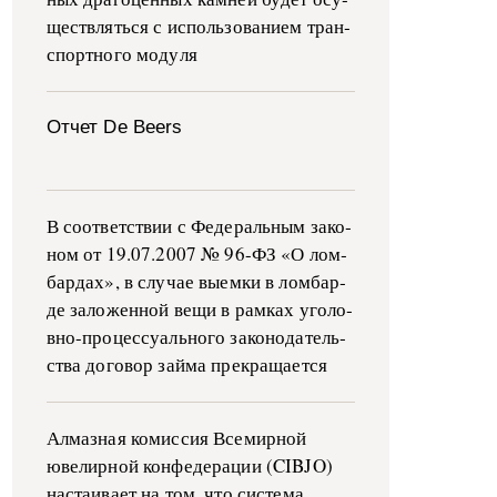
ще­ств­лять­ся с ис­поль­зо­ва­ни­ем тран­
с­пор­т­но­го мо­ду­ля
Отчет De Beers
В со­о­т­вет­ствии с Фе­де­раль­ным за­ко­
ном от 19.07.2007 № 96-ФЗ «О ло­м­
бар­дах», в слу­чае вы­е­м­ки в ло­м­бар­
де за­ло­жен­ной ве­щи в ра­м­ках уго­ло­
в­но-­про­цес­су­аль­но­го за­ко­но­да­тель­
ства до­го­вор зай­ма пре­кра­ща­ет­ся
Алмазная комиссия Всемирной
ювелирной конфедерации (CIBJO)
настаивает на том, что система