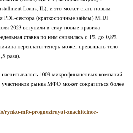
tallment Loans, IL), и это может стать новым
ля PDL-сектора (краткосрочные займы) МПЛ
июля 2023 вступили в силу новые правила
редельная ставка по ним снизилась с 1% до 0,8%
еличина переплаты теперь может превышать тело
,5 раза).
ии насчитывалось 1009 микрофинансовых компаний.
о участников рынка МФО может сократиться более
fo/rynku-mfo-prognoziruyut-znachitelnoe-