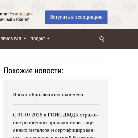
или
Регистрация
Вступить
в ассоциацию
личный кабинет
ЧЛЕНОВ РАЛ
ПОД/ФТ
Похожие новости:
Эпоха «Бриллианта» окончена
С 01.10.2026 в ГИИС ДМДК от­ра­же­
ние роз­ни­ч­ной про­да­жи ин­ве­сти­ци­
он­ных ме­тал­лов и сер­ти­фи­ци­ро­ван­
ных дра­го­цен­ных ка­м­ней бу­дет осу­