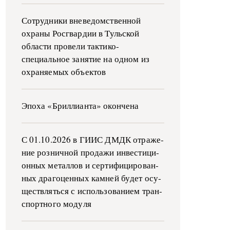
Сотрудники вневедомственной
охраны Росгвардии в Тульской
области провели тактико-
специальное занятие на одном из
охраняемых объектов
Эпоха «Бриллианта» окончена
С 01.10.2026 в ГИИС ДМДК от­ра­же­
ние роз­ни­ч­ной про­да­жи ин­ве­сти­ци­
он­ных ме­тал­лов и сер­ти­фи­ци­ро­ван­
ных дра­го­цен­ных ка­м­ней бу­дет осу­
ще­ств­лять­ся с ис­поль­зо­ва­ни­ем тран­
с­пор­т­но­го мо­ду­ля