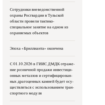
Сотрудники вневедомственной
охраны Росгвардии в Тульской
области провели тактико-
специальное занятие на одном из
охраняемых объектов
Эпоха «Бриллианта» окончена
С 01.10.2026 в ГИИС ДМДК от­ра­же­
ние роз­ни­ч­ной про­да­жи ин­ве­сти­ци­
он­ных ме­тал­лов и сер­ти­фи­ци­ро­ван­
ных дра­го­цен­ных ка­м­ней бу­дет осу­
ще­ств­лять­ся с ис­поль­зо­ва­ни­ем тран­
с­пор­т­но­го мо­ду­ля