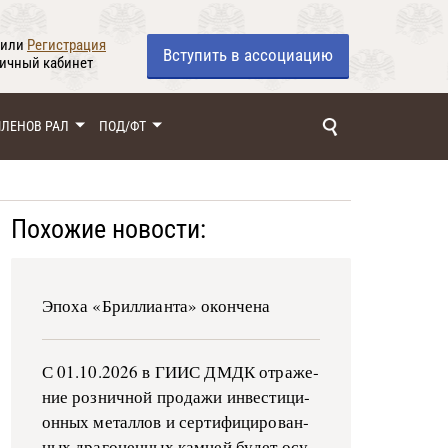
или
Регистрация
Вступить
в ассоциацию
личный кабинет
ЧЛЕНОВ РАЛ
ПОД/ФТ
Похожие новости:
Эпоха «Бриллианта» окончена
С 01.10.2026 в ГИИС ДМДК от­ра­же­
ние роз­ни­ч­ной про­да­жи ин­ве­сти­ци­
он­ных ме­тал­лов и сер­ти­фи­ци­ро­ван­
ных дра­го­цен­ных ка­м­ней бу­дет осу­