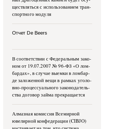
ще­ств­лять­ся с ис­поль­зо­ва­ни­ем тран­
с­пор­т­но­го мо­ду­ля
Отчет De Beers
В со­о­т­вет­ствии с Фе­де­раль­ным за­ко­
ном от 19.07.2007 № 96-ФЗ «О ло­м­
бар­дах», в слу­чае вы­е­м­ки в ло­м­бар­
де за­ло­жен­ной ве­щи в ра­м­ках уго­ло­
в­но-­про­цес­су­аль­но­го за­ко­но­да­тель­
ства до­го­вор зай­ма пре­кра­ща­ет­ся
Алмазная комиссия Всемирной
ювелирной конфедерации (CIBJO)
настаивает на том, что система