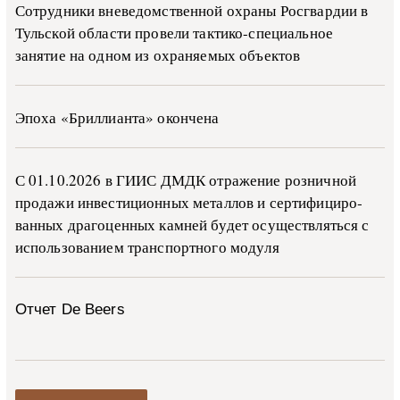
Сотрудники вневедомственной охраны Росгвардии в
Тульской области провели тактико-специальное
занятие на одном из охраняемых объектов
Эпоха «Бриллианта» окончена
С 01.10.2026 в ГИИС ДМДК от­ра­же­ние роз­ни­ч­ной
про­да­жи ин­ве­сти­ци­он­ных ме­тал­лов и сер­ти­фи­ци­ро­
ван­ных дра­го­цен­ных ка­м­ней бу­дет осу­ще­ств­лять­ся с
ис­поль­зо­ва­ни­ем тран­с­пор­т­но­го мо­ду­ля
Отчет De Beers