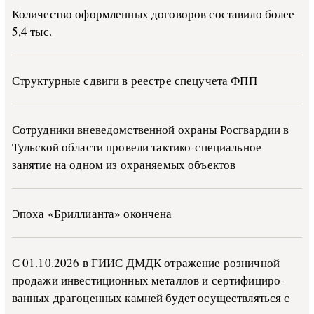
Количество оформленных договоров составило более
5,4 тыс.
Структурные сдвиги в реестре спецучета ФПП
Сотрудники вневедомственной охраны Росгвардии в
Тульской области провели тактико-специальное
занятие на одном из охраняемых объектов
Эпоха «Бриллианта» окончена
С 01.10.2026 в ГИИС ДМДК от­ра­же­ние роз­ни­ч­ной
про­да­жи ин­ве­сти­ци­он­ных ме­тал­лов и сер­ти­фи­ци­ро­
ван­ных дра­го­цен­ных ка­м­ней бу­дет осу­ще­ств­лять­ся с