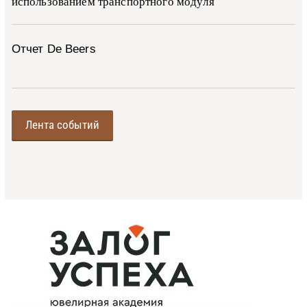
ис­поль­зо­ва­ни­ем тран­с­пор­т­но­го мо­ду­ля
Отчет De Beers
Лента событий