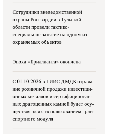
Сотрудники вневедомственной
охраны Росгвардии в Тульской
области провели тактико-
специальное занятие на одном из
охраняемых объектов
Эпоха «Бриллианта» окончена
С 01.10.2026 в ГИИС ДМДК от­ра­же­
ние роз­ни­ч­ной про­да­жи ин­ве­сти­ци­
он­ных ме­тал­лов и сер­ти­фи­ци­ро­ван­
ных дра­го­цен­ных ка­м­ней бу­дет осу­
ще­ств­лять­ся с ис­поль­зо­ва­ни­ем тран­
с­пор­т­но­го мо­ду­ля