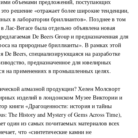
ьшими объемами предложений, поступающих
о это решение «отражает более широкие тенденции,
ных в лаборатории бриллиантов». Позднее в том
 в Лас-Вегасе была отдельно объявлена новая
предлагаемая De Beers Group и предназначенная для
роса на природные бриллианты». В рамках этой
я De Beers, специализирующаяся на разработке
оизводство, предназначенное для ювелирных
ся на применениях в промышленных целях.
етической алмазной продукции? Хелен Молсворт
елирных изделий в лондонском Музее Виктории и
автор книги «Драгоценности: история и тайны
s: The History and Mystery of Gems Across Time),
лает один из самых почитаемых материалов всех
ечает, что «синтетические камни не