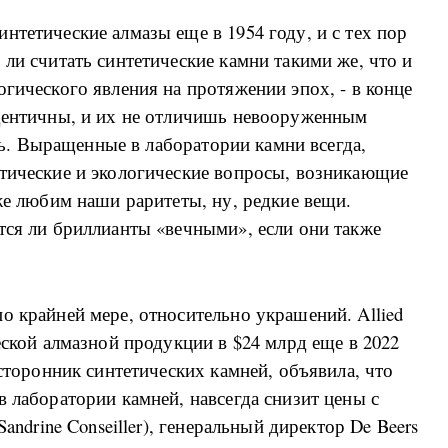
нтетические алмазы еще в 1954 году, и с тех пор
 ли считать синтетические камни такими же, что и
огического явления на протяжении эпох, - в конце
идентичны, и их не отличишь невооруженным
ать. Выращенные в лаборатории камни всегда,
этические и экологические вопросы, возникающие
кже любим наши раритеты, ну, редкие вещи.
тся ли бриллианты «вечными», если они также
о крайней мере, относительно украшений. Allied
еской алмазной продукции в $24 млрд еще в 2022
 сторонник синтетических камней, объявила, что
в лаборатории камней, навсегда снизит цены с
Sandrine Conseiller), генеральный директор De Beers