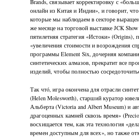
Brands, связывает корректировку с «бол
онлайн из Китая и Индии», и говорит, чт
которые мы наблюдаем в секторе выращен
же месяце на торговой выставке JCK Show
пятилетняя стратегия «Истоки» (Origins), 
«увеличения стоимости и возрождения сп
программы Element Six, дочерняя компани
синтетических алмазов, прекратит все пр
изделий, чтобы полностью сосредоточить
Так чтό, игра окончена для отрасли синт
(Helen Molesworth), старший куратор юв
Альберта (Victoria and Albert Museum) и 
драгоценных камней сквозь время» (Preciou
восхищается тем, как эта технология «де
времен доступным для всех», но также отм