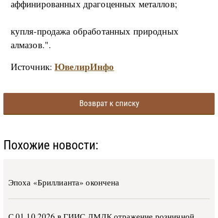
аффинированных драгоценных металлов;
купля-продажа обработанных природных
алмазов.".
ЮвелирИнфо
Источник:
Возврат к списку
Похожие новости:
Эпоха «Бриллианта» окончена
С 01.10.2026 в ГИИС ДМДК от­ра­же­ние роз­ни­ч­ной