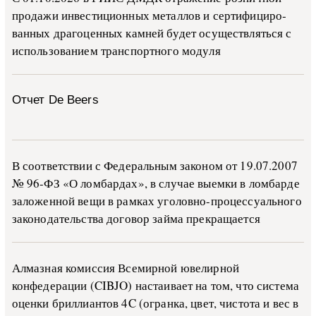
про­да­жи ин­ве­сти­ци­он­ных ме­тал­лов и сер­ти­фи­ци­ро­
ван­ных дра­го­цен­ных ка­м­ней бу­дет осу­ще­ств­лять­ся с
ис­поль­зо­ва­ни­ем тран­с­пор­т­но­го мо­ду­ля
Отчет De Beers
В со­о­т­вет­ствии с Фе­де­раль­ным за­ко­ном от 19.07.2007
№ 96-ФЗ «О ло­м­бар­дах», в слу­чае вы­е­м­ки в ло­м­бар­де
за­ло­жен­ной ве­щи в ра­м­ках уго­ло­в­но-­про­цес­су­аль­но­го
за­ко­но­да­тель­ства до­го­вор зай­ма пре­кра­ща­ет­ся
Алмазная комиссия Всемирной ювелирной
конфедерации (CIBJO) настаивает на том, что система
оценки бриллиантов 4C (огранка, цвет, чистота и вес в