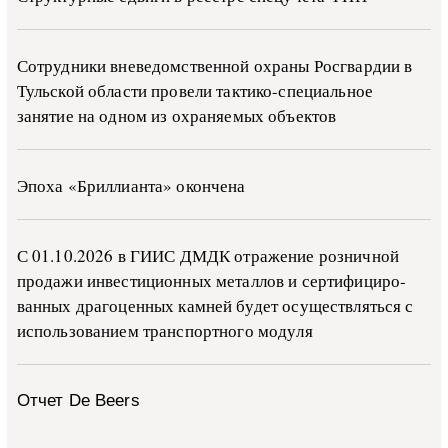
Сотрудники вневедомственной охраны Росгвардии в
Тульской области провели тактико-специальное
занятие на одном из охраняемых объектов
Эпоха «Бриллианта» окончена
С 01.10.2026 в ГИИС ДМДК от­ра­же­ние роз­ни­ч­ной
про­да­жи ин­ве­сти­ци­он­ных ме­тал­лов и сер­ти­фи­ци­ро­
ван­ных дра­го­цен­ных ка­м­ней бу­дет осу­ще­ств­лять­ся с
ис­поль­зо­ва­ни­ем тран­с­пор­т­но­го мо­ду­ля
Отчет De Beers