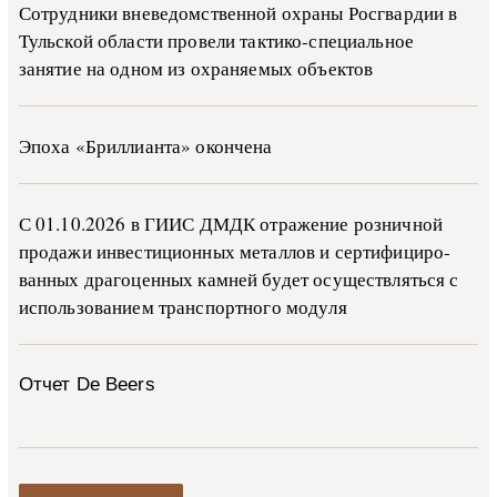
Сотрудники вневедомственной охраны Росгвардии в
Тульской области провели тактико-специальное
занятие на одном из охраняемых объектов
Эпоха «Бриллианта» окончена
С 01.10.2026 в ГИИС ДМДК от­ра­же­ние роз­ни­ч­ной
про­да­жи ин­ве­сти­ци­он­ных ме­тал­лов и сер­ти­фи­ци­ро­
ван­ных дра­го­цен­ных ка­м­ней бу­дет осу­ще­ств­лять­ся с
ис­поль­зо­ва­ни­ем тран­с­пор­т­но­го мо­ду­ля
Отчет De Beers