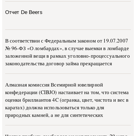
Отчет De Beers
В со­о­т­вет­ствии с Фе­де­раль­ным за­ко­ном от 19.07.2007
№ 96-ФЗ «О ло­м­бар­дах», в слу­чае вы­е­м­ки в ло­м­бар­де
за­ло­жен­ной ве­щи в ра­м­ках уго­ло­в­но-­про­цес­су­аль­но­го
за­ко­но­да­тель­ства до­го­вор зай­ма пре­кра­ща­ет­ся
Алмазная комиссия Всемирной ювелирной
конфедерации (CIBJO) настаивает на том, что система
оценки бриллиантов 4C (огранка, цвет, чистота и вес в
каратах) должна использоваться только для
природных камней, а не для синтетических