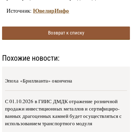
ЮвелирИнфо
Источник:
Возврат к списку
Похожие новости:
Эпоха «Бриллианта» окончена
С 01.10.2026 в ГИИС ДМДК от­ра­же­ние роз­ни­ч­ной
про­да­жи ин­ве­сти­ци­он­ных ме­тал­лов и сер­ти­фи­ци­ро­
ван­ных дра­го­цен­ных ка­м­ней бу­дет осу­ще­ств­лять­ся с
ис­поль­зо­ва­ни­ем тран­с­пор­т­но­го мо­ду­ля