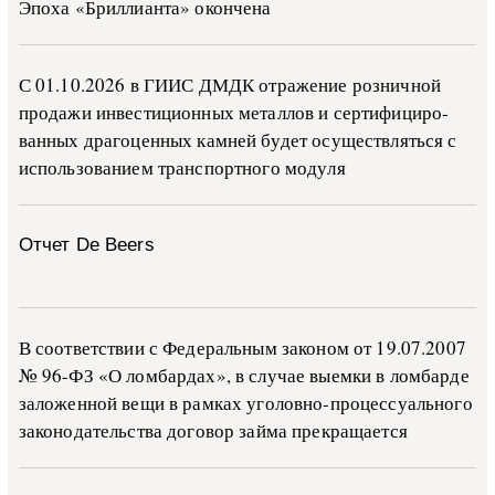
Эпоха «Бриллианта» окончена
С 01.10.2026 в ГИИС ДМДК от­ра­же­ние роз­ни­ч­ной
про­да­жи ин­ве­сти­ци­он­ных ме­тал­лов и сер­ти­фи­ци­ро­
ван­ных дра­го­цен­ных ка­м­ней бу­дет осу­ще­ств­лять­ся с
ис­поль­зо­ва­ни­ем тран­с­пор­т­но­го мо­ду­ля
Отчет De Beers
В со­о­т­вет­ствии с Фе­де­раль­ным за­ко­ном от 19.07.2007
№ 96-ФЗ «О ло­м­бар­дах», в слу­чае вы­е­м­ки в ло­м­бар­де
за­ло­жен­ной ве­щи в ра­м­ках уго­ло­в­но-­про­цес­су­аль­но­го
за­ко­но­да­тель­ства до­го­вор зай­ма пре­кра­ща­ет­ся