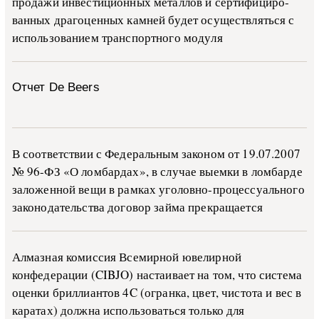
про­да­жи ин­ве­сти­ци­он­ных ме­тал­лов и сер­ти­фи­ци­ро­
ван­ных дра­го­цен­ных ка­м­ней бу­дет осу­ще­ств­лять­ся с
ис­поль­зо­ва­ни­ем тран­с­пор­т­но­го мо­ду­ля
Отчет De Beers
В со­о­т­вет­ствии с Фе­де­раль­ным за­ко­ном от 19.07.2007
№ 96-ФЗ «О ло­м­бар­дах», в слу­чае вы­е­м­ки в ло­м­бар­де
за­ло­жен­ной ве­щи в ра­м­ках уго­ло­в­но-­про­цес­су­аль­но­го
за­ко­но­да­тель­ства до­го­вор зай­ма пре­кра­ща­ет­ся
Алмазная комиссия Всемирной ювелирной
конфедерации (CIBJO) настаивает на том, что система
оценки бриллиантов 4C (огранка, цвет, чистота и вес в
каратах) должна использоваться только для