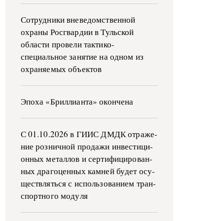
Сотрудники вневедомственной
охраны Росгвардии в Тульской
области провели тактико-
специальное занятие на одном из
охраняемых объектов
Эпоха «Бриллианта» окончена
С 01.10.2026 в ГИИС ДМДК от­ра­же­
ние роз­ни­ч­ной про­да­жи ин­ве­сти­ци­
он­ных ме­тал­лов и сер­ти­фи­ци­ро­ван­
ных дра­го­цен­ных ка­м­ней бу­дет осу­
ще­ств­лять­ся с ис­поль­зо­ва­ни­ем тран­
с­пор­т­но­го мо­ду­ля