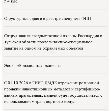
5,4 тыс.
Структурные сдвиги в реестре спецучета ФПП
Сотрудники вневедомственной охраны Росгвардии в
Тульской области провели тактико-специальное
занятие на одном из охраняемых объектов
Эпоха «Бриллианта» окончена
С 01.10.2026 в ГИИС ДМДК от­ра­же­ние роз­ни­ч­ной
про­да­жи ин­ве­сти­ци­он­ных ме­тал­лов и сер­ти­фи­ци­ро­
ван­ных дра­го­цен­ных ка­м­ней бу­дет осу­ще­ств­лять­ся с
ис­поль­зо­ва­ни­ем тран­с­пор­т­но­го мо­ду­ля