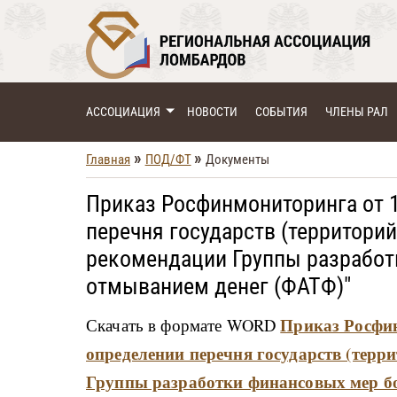
АССОЦИАЦИЯ
НОВОСТИ
СОБЫТИЯ
ЧЛЕНЫ РАЛ
»
»
Главная
ПОД/ФТ
Документы
Приказ Росфинмониторинга от 1
перечня государств (территори
рекомендации Группы разработ
отмыванием денег (ФАТФ)"
Приказ Росфин
Скачать в формате WORD
определении перечня государств (терр
Группы разработки финансовых мер б