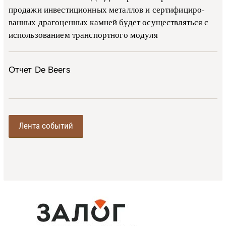
про­да­жи ин­ве­сти­ци­он­ных ме­тал­лов и сер­ти­фи­ци­ро­
ван­ных дра­го­цен­ных ка­м­ней бу­дет осу­ще­ств­лять­ся с
ис­поль­зо­ва­ни­ем тран­с­пор­т­но­го мо­ду­ля
Отчет De Beers
Лента событий