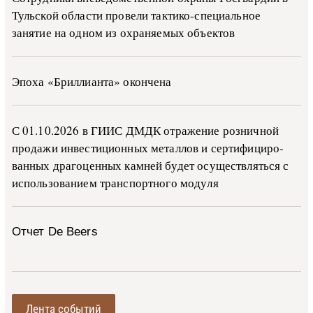
Тульской области провели тактико-специальное
занятие на одном из охраняемых объектов
Эпоха «Бриллианта» окончена
С 01.10.2026 в ГИИС ДМДК от­ра­же­ние роз­ни­ч­ной
про­да­жи ин­ве­сти­ци­он­ных ме­тал­лов и сер­ти­фи­ци­ро­
ван­ных дра­го­цен­ных ка­м­ней бу­дет осу­ще­ств­лять­ся с
ис­поль­зо­ва­ни­ем тран­с­пор­т­но­го мо­ду­ля
Отчет De Beers
Лента событий