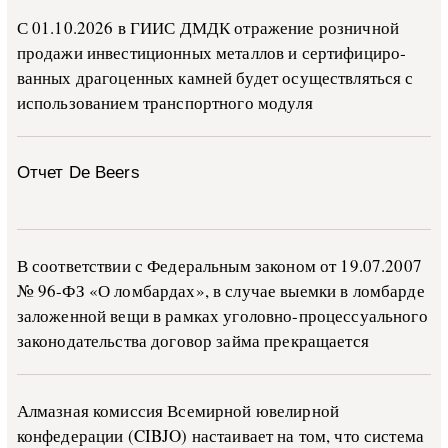
С 01.10.2026 в ГИИС ДМДК от­ра­же­ние роз­ни­ч­ной
про­да­жи ин­ве­сти­ци­он­ных ме­тал­лов и сер­ти­фи­ци­ро­
ван­ных дра­го­цен­ных ка­м­ней бу­дет осу­ще­ств­лять­ся с
ис­поль­зо­ва­ни­ем тран­с­пор­т­но­го мо­ду­ля
Отчет De Beers
В со­о­т­вет­ствии с Фе­де­раль­ным за­ко­ном от 19.07.2007
№ 96-ФЗ «О ло­м­бар­дах», в слу­чае вы­е­м­ки в ло­м­бар­де
за­ло­жен­ной ве­щи в ра­м­ках уго­ло­в­но-­про­цес­су­аль­но­го
за­ко­но­да­тель­ства до­го­вор зай­ма пре­кра­ща­ет­ся
Алмазная комиссия Всемирной ювелирной
конфедерации (CIBJO) настаивает на том, что система