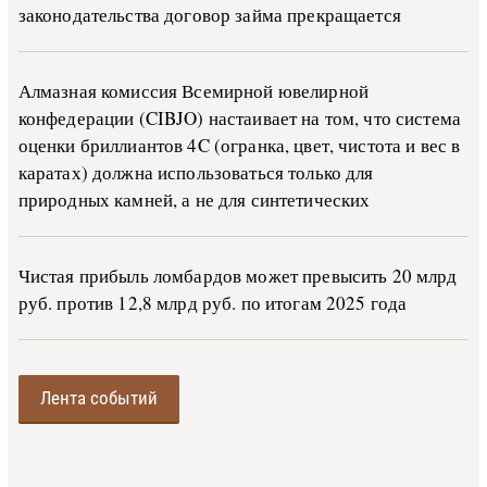
за­ко­но­да­тель­ства до­го­вор зай­ма пре­кра­ща­ет­ся
Алмазная комиссия Всемирной ювелирной
конфедерации (CIBJO) настаивает на том, что система
оценки бриллиантов 4C (огранка, цвет, чистота и вес в
каратах) должна использоваться только для
природных камней, а не для синтетических
Чистая прибыль ломбардов может превысить 20 млрд
руб. против 12,8 млрд руб. по итогам 2025 года
Лента событий