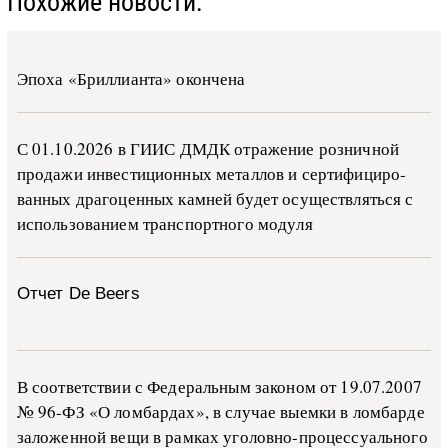
Похожие новости:
Эпоха «Бриллианта» окончена
С 01.10.2026 в ГИИС ДМДК от­ра­же­ние роз­ни­ч­ной
про­да­жи ин­ве­сти­ци­он­ных ме­тал­лов и сер­ти­фи­ци­ро­
ван­ных дра­го­цен­ных ка­м­ней бу­дет осу­ще­ств­лять­ся с
ис­поль­зо­ва­ни­ем тран­с­пор­т­но­го мо­ду­ля
Отчет De Beers
В со­о­т­вет­ствии с Фе­де­раль­ным за­ко­ном от 19.07.2007
№ 96-ФЗ «О ло­м­бар­дах», в слу­чае вы­е­м­ки в ло­м­бар­де
за­ло­жен­ной ве­щи в ра­м­ках уго­ло­в­но-­про­цес­су­аль­но­го