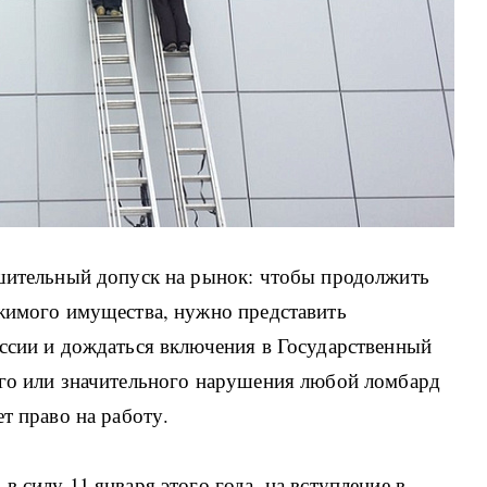
ешительный допуск на рынок: чтобы продолжить
ижимого имущества, нужно представить
оссии и дождаться включения в Государственный
ого или значительного нарушения любой ломбард
т право на работу.
 силу 11 января этого года, на вступление в