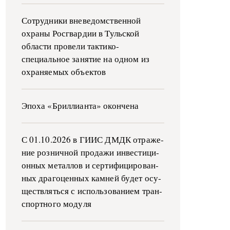
Сотрудники вневедомственной
охраны Росгвардии в Тульской
области провели тактико-
специальное занятие на одном из
охраняемых объектов
Эпоха «Бриллианта» окончена
С 01.10.2026 в ГИИС ДМДК от­ра­же­
ние роз­ни­ч­ной про­да­жи ин­ве­сти­ци­
он­ных ме­тал­лов и сер­ти­фи­ци­ро­ван­
ных дра­го­цен­ных ка­м­ней бу­дет осу­
ще­ств­лять­ся с ис­поль­зо­ва­ни­ем тран­
с­пор­т­но­го мо­ду­ля