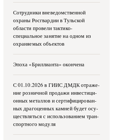
Сотрудники вневедомственной
охраны Росгвардии в Тульской
области провели тактико-
специальное занятие на одном из
охраняемых объектов
Эпоха «Бриллианта» окончена
С 01.10.2026 в ГИИС ДМДК от­ра­же­
ние роз­ни­ч­ной про­да­жи ин­ве­сти­ци­
он­ных ме­тал­лов и сер­ти­фи­ци­ро­ван­
ных дра­го­цен­ных ка­м­ней бу­дет осу­
ще­ств­лять­ся с ис­поль­зо­ва­ни­ем тран­
с­пор­т­но­го мо­ду­ля