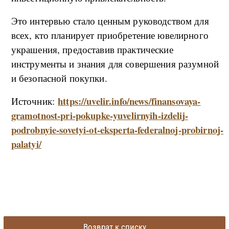
Это интервью стало ценным руководством для
всех, кто планирует приобретение ювелирного
украшения, предоставив практические
инструменты и знания для совершения разумной
и безопасной покупки.
https://uvelir.info/news/finansovaya-
Источник:
gramotnost-pri-pokupke-yuvelirnyih-izdelij-
podrobnyie-sovetyi-ot-eksperta-federalnoj-probirnoj-
palatyi/
Возврат к списку