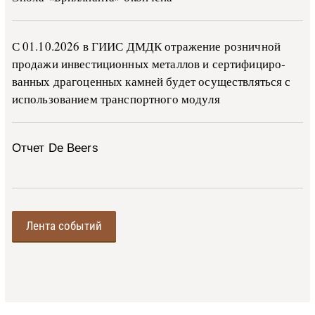
С 01.10.2026 в ГИИС ДМДК от­ра­же­ние роз­ни­ч­ной
про­да­жи ин­ве­сти­ци­он­ных ме­тал­лов и сер­ти­фи­ци­ро­
ван­ных дра­го­цен­ных ка­м­ней бу­дет осу­ще­ств­лять­ся с
ис­поль­зо­ва­ни­ем тран­с­пор­т­но­го мо­ду­ля
Отчет De Beers
Лента событий