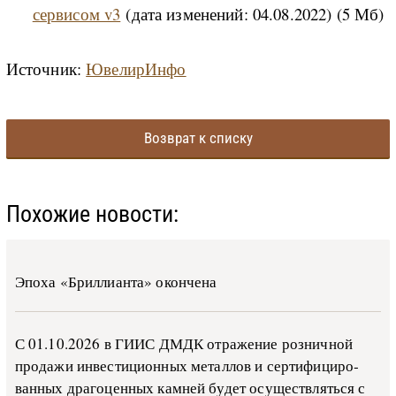
сервисом v3
(дата изменений: 04.08.2022) (5 Мб)
Источник:
ЮвелирИнфо
Возврат к списку
Похожие новости:
Эпоха «Бриллианта» окончена
С 01.10.2026 в ГИИС ДМДК от­ра­же­ние роз­ни­ч­ной
про­да­жи ин­ве­сти­ци­он­ных ме­тал­лов и сер­ти­фи­ци­ро­
ван­ных дра­го­цен­ных ка­м­ней бу­дет осу­ще­ств­лять­ся с