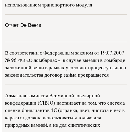
ис­поль­зо­ва­ни­ем тран­с­пор­т­но­го мо­ду­ля
Отчет De Beers
В со­о­т­вет­ствии с Фе­де­раль­ным за­ко­ном от 19.07.2007
№ 96-ФЗ «О ло­м­бар­дах», в слу­чае вы­е­м­ки в ло­м­бар­де
за­ло­жен­ной ве­щи в ра­м­ках уго­ло­в­но-­про­цес­су­аль­но­го
за­ко­но­да­тель­ства до­го­вор зай­ма пре­кра­ща­ет­ся
Алмазная комиссия Всемирной ювелирной
конфедерации (CIBJO) настаивает на том, что система
оценки бриллиантов 4C (огранка, цвет, чистота и вес в
каратах) должна использоваться только для
природных камней, а не для синтетических