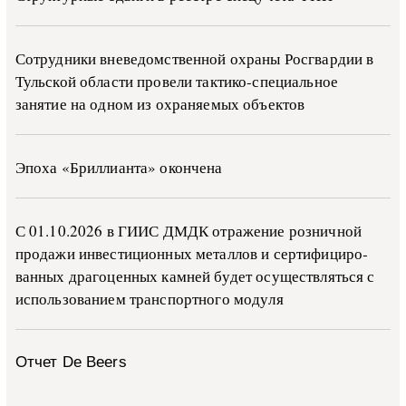
Сотрудники вневедомственной охраны Росгвардии в
Тульской области провели тактико-специальное
занятие на одном из охраняемых объектов
Эпоха «Бриллианта» окончена
С 01.10.2026 в ГИИС ДМДК от­ра­же­ние роз­ни­ч­ной
про­да­жи ин­ве­сти­ци­он­ных ме­тал­лов и сер­ти­фи­ци­ро­
ван­ных дра­го­цен­ных ка­м­ней бу­дет осу­ще­ств­лять­ся с
ис­поль­зо­ва­ни­ем тран­с­пор­т­но­го мо­ду­ля
Отчет De Beers