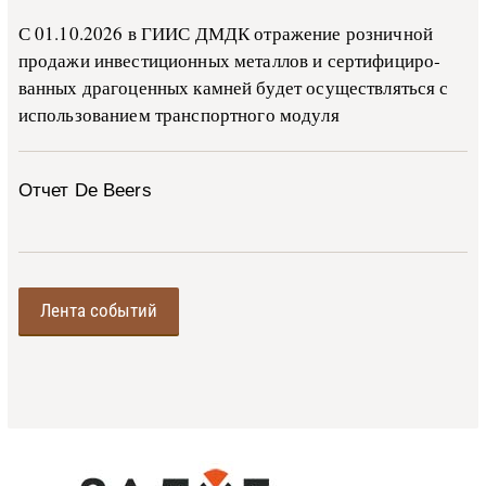
С 01.10.2026 в ГИИС ДМДК от­ра­же­ние роз­ни­ч­ной
про­да­жи ин­ве­сти­ци­он­ных ме­тал­лов и сер­ти­фи­ци­ро­
ван­ных дра­го­цен­ных ка­м­ней бу­дет осу­ще­ств­лять­ся с
ис­поль­зо­ва­ни­ем тран­с­пор­т­но­го мо­ду­ля
Отчет De Beers
Лента событий