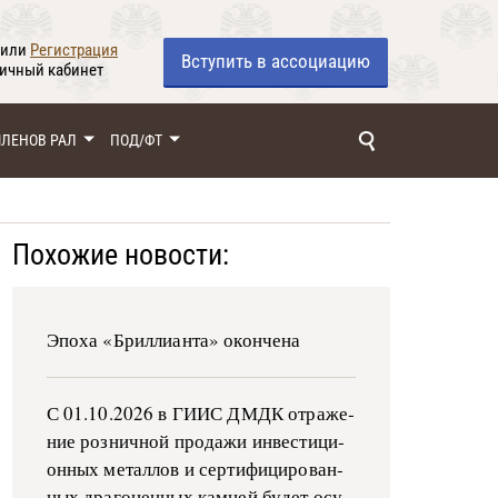
или
Регистрация
Вступить
в ассоциацию
личный кабинет
ЧЛЕНОВ РАЛ
ПОД/ФТ
Похожие новости:
Эпоха «Бриллианта» окончена
С 01.10.2026 в ГИИС ДМДК от­ра­же­
ние роз­ни­ч­ной про­да­жи ин­ве­сти­ци­
он­ных ме­тал­лов и сер­ти­фи­ци­ро­ван­
ных дра­го­цен­ных ка­м­ней бу­дет осу­