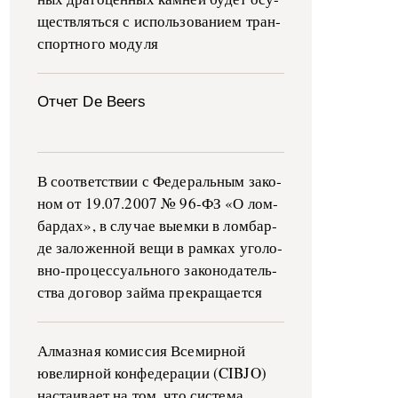
ще­ств­лять­ся с ис­поль­зо­ва­ни­ем тран­
с­пор­т­но­го мо­ду­ля
Отчет De Beers
В со­о­т­вет­ствии с Фе­де­раль­ным за­ко­
ном от 19.07.2007 № 96-ФЗ «О ло­м­
бар­дах», в слу­чае вы­е­м­ки в ло­м­бар­
де за­ло­жен­ной ве­щи в ра­м­ках уго­ло­
в­но-­про­цес­су­аль­но­го за­ко­но­да­тель­
ства до­го­вор зай­ма пре­кра­ща­ет­ся
Алмазная комиссия Всемирной
ювелирной конфедерации (CIBJO)
настаивает на том, что система