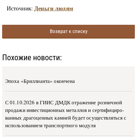
Деньги людям
Источник:
Возврат к списку
Похожие новости:
Эпоха «Бриллианта» окончена
С 01.10.2026 в ГИИС ДМДК от­ра­же­ние роз­ни­ч­ной
про­да­жи ин­ве­сти­ци­он­ных ме­тал­лов и сер­ти­фи­ци­ро­
ван­ных дра­го­цен­ных ка­м­ней бу­дет осу­ще­ств­лять­ся с
ис­поль­зо­ва­ни­ем тран­с­пор­т­но­го мо­ду­ля