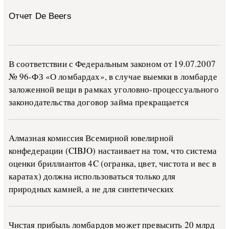
Отчет De Beers
В со­о­т­вет­ствии с Фе­де­раль­ным за­ко­ном от 19.07.2007
№ 96-ФЗ «О ло­м­бар­дах», в слу­чае вы­е­м­ки в ло­м­бар­де
за­ло­жен­ной ве­щи в ра­м­ках уго­ло­в­но-­про­цес­су­аль­но­го
за­ко­но­да­тель­ства до­го­вор зай­ма пре­кра­ща­ет­ся
Алмазная комиссия Всемирной ювелирной
конфедерации (CIBJO) настаивает на том, что система
оценки бриллиантов 4C (огранка, цвет, чистота и вес в
каратах) должна использоваться только для
природных камней, а не для синтетических
Чистая прибыль ломбардов может превысить 20 млрд