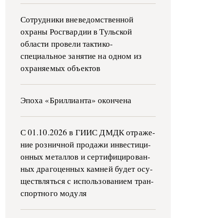
Сотрудники вневедомственной
охраны Росгвардии в Тульской
области провели тактико-
специальное занятие на одном из
охраняемых объектов
Эпоха «Бриллианта» окончена
С 01.10.2026 в ГИИС ДМДК от­ра­же­
ние роз­ни­ч­ной про­да­жи ин­ве­сти­ци­
он­ных ме­тал­лов и сер­ти­фи­ци­ро­ван­
ных дра­го­цен­ных ка­м­ней бу­дет осу­
ще­ств­лять­ся с ис­поль­зо­ва­ни­ем тран­
с­пор­т­но­го мо­ду­ля