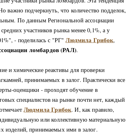
шие участники рынка ломбардов. Эта тенденция
 Но важно подчеркнуть, что количество подделок,
ельным. По данным Региональной ассоциации
 средних участников рынка менее 0,1%, а у
Людмила Грибок
01%", - поделилась с "РГ"
,
ссоциации ломбардов (РАЛ)
.
ние и химические реактивы для проверки
гкамней, принимаемых в залог. Практически все
ерты-оценщики - проходят обучение в
товых специалистов на рынке почти нет, каждый
Людмила Грибок
 отмечает
. И, как правило,
индивидуальную или коллективную материальную
х изделий, принимаемых ими в залог.