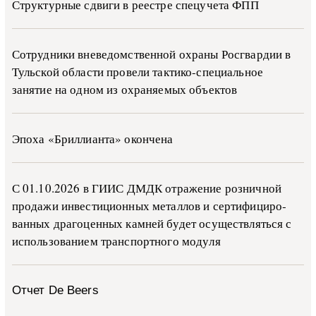
Структурные сдвиги в реестре спецучета ФПП
Сотрудники вневедомственной охраны Росгвардии в
Тульской области провели тактико-специальное
занятие на одном из охраняемых объектов
Эпоха «Бриллианта» окончена
С 01.10.2026 в ГИИС ДМДК от­ра­же­ние роз­ни­ч­ной
про­да­жи ин­ве­сти­ци­он­ных ме­тал­лов и сер­ти­фи­ци­ро­
ван­ных дра­го­цен­ных ка­м­ней бу­дет осу­ще­ств­лять­ся с
ис­поль­зо­ва­ни­ем тран­с­пор­т­но­го мо­ду­ля
Отчет De Beers