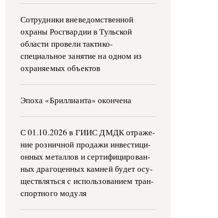
Сотрудники вневедомственной
охраны Росгвардии в Тульской
области провели тактико-
специальное занятие на одном из
охраняемых объектов
Эпоха «Бриллианта» окончена
С 01.10.2026 в ГИИС ДМДК от­ра­же­
ние роз­ни­ч­ной про­да­жи ин­ве­сти­ци­
он­ных ме­тал­лов и сер­ти­фи­ци­ро­ван­
ных дра­го­цен­ных ка­м­ней бу­дет осу­
ще­ств­лять­ся с ис­поль­зо­ва­ни­ем тран­
с­пор­т­но­го мо­ду­ля