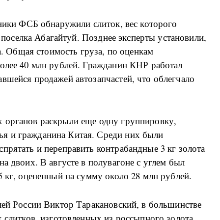
дники ФСБ обнаружили слиток, вес которого
же поселка Абагайтуй. Позднее эксперты установили,
ва. Общая стоимость груза, по оценкам
более 40 млн рублей. Гражданин КНР работал
вшейся продажей автозапчастей, что облегчало
 органов раскрыли еще одну группировку,
я и гражданина Китая. Среди них были
прятать и переправить контрабандные 3 кг золота
а двоих. В августе в полувагоне с углем был
5 кг, оцененный на сумму около 28 млн рублей.
лей России Виктор Таракановский, в большинстве
х слитков, изготовленных из россыпного золота,