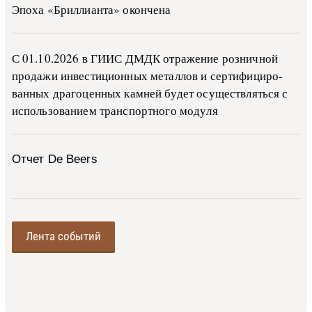
Эпоха «Бриллианта» окончена
С 01.10.2026 в ГИИС ДМДК от­ра­же­ние роз­ни­ч­ной
про­да­жи ин­ве­сти­ци­он­ных ме­тал­лов и сер­ти­фи­ци­ро­
ван­ных дра­го­цен­ных ка­м­ней бу­дет осу­ще­ств­лять­ся с
ис­поль­зо­ва­ни­ем тран­с­пор­т­но­го мо­ду­ля
Отчет De Beers
Лента событий