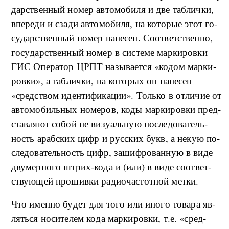
дар­ствен­ный но­мер ав­то­мо­би­ля и две та­б­ли­ч­ки,
впе­ре­ди и сза­ди ав­то­мо­би­ля, на ко­то­рые этот го­
су­дар­ствен­ный но­мер на­не­сен. Со­о­т­вет­ствен­но,
го­су­дар­ствен­ный но­мер в си­сте­ме мар­ки­ро­в­ки
ГИС Опе­ра­тор ЦРПТ на­зы­ва­ет­ся «ко­дом мар­ки­
ро­в­ки», а та­б­ли­ч­ки, на ко­то­рых он на­не­сен –
«сред­ством иден­ти­фи­ка­ции». Толь­ко в от­ли­чие от
ав­то­мо­биль­ных но­ме­ров, ко­ды мар­ки­ро­в­ки пред­
став­ля­ют со­бой не ви­зу­аль­ную по­сле­до­ва­тель­
ность ара­б­ских цифр и рус­ских букв, а не­кую по­
сле­до­ва­тель­ность цифр, за­ши­ф­ро­ван­ную в ви­де
дву­мер­но­го штрих-ко­да и (и­ли) в ви­де со­о­т­вет­
ству­ю­щей про­шив­ки ра­дио­ча­сто­т­ной мет­ки.
Что имен­но бу­дет для то­го или ино­го то­ва­ра яв­
лять­ся но­си­те­лем ко­да мар­ки­ро­в­ки, т.е. «сред­