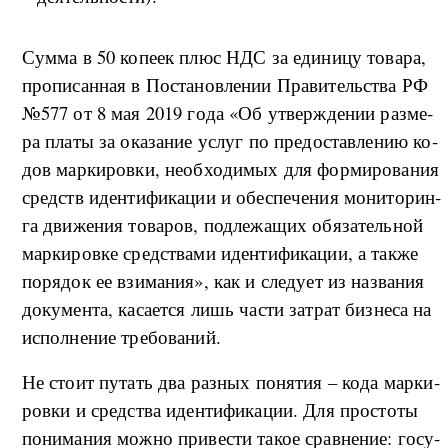
Су­м­ма в 50 ко­пе­ек плюс НДС за еди­ни­цу то­ва­ра,
про­пи­сан­ная в По­ста­но­в­ле­нии Пра­ви­тель­ства РФ
№577 от 8 мая 2019 го­да «Об утвер­ж­де­нии раз­ме­
ра пла­ты за ока­за­ние услуг по пре­до­став­ле­нию ко­
дов мар­ки­ро­в­ки, не­об­хо­ди­мых для фор­ми­ро­ва­ния
средств иден­ти­фи­ка­ции и обес­пе­че­ния мо­ни­то­рин­
га дви­же­ния то­ва­ров, под­ле­жа­щих обя­за­тель­ной
мар­ки­ро­в­ке сред­ства­ми иден­ти­фи­ка­ции, а та­к­же
по­ря­док ее взи­ма­ния», как и сле­ду­ет из на­з­ва­ния
до­ку­мен­та, ка­са­ет­ся лишь ча­сти за­трат биз­не­са на
ис­пол­не­ние тре­бо­ва­ний.
Не сто­ит пу­тать два раз­ных по­ня­тия – ко­да мар­ки­
ро­в­ки и сред­ства иден­ти­фи­ка­ции. Для про­сто­ты
по­ни­ма­ния мо­ж­но при­ве­сти та­кое срав­не­ние: го­су­