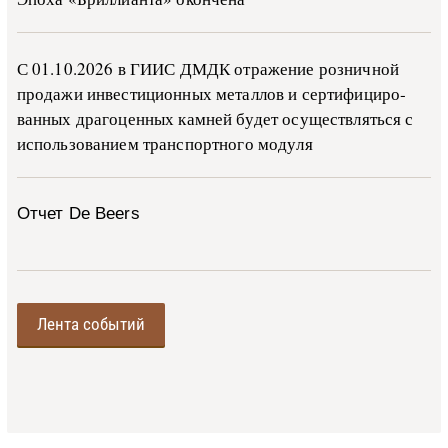
С 01.10.2026 в ГИИС ДМДК от­ра­же­ние роз­ни­ч­ной
про­да­жи ин­ве­сти­ци­он­ных ме­тал­лов и сер­ти­фи­ци­ро­
ван­ных дра­го­цен­ных ка­м­ней бу­дет осу­ще­ств­лять­ся с
ис­поль­зо­ва­ни­ем тран­с­пор­т­но­го мо­ду­ля
Отчет De Beers
Лента событий