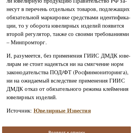
ли юве­ли­р­ную про­дук­цию Пра­ви­тель­ство РФ за­
не­сут в пе­ре­чень от­дель­ных то­ва­ров, под­ле­жа­щих
обя­за­тель­ной мар­ки­ро­в­ке сред­ства­ми иден­ти­фи­ка­
ции, то у обо­ро­та юве­ли­р­ных из­де­лий по­яви­т­ся
вто­рой ре­гу­ля­тор, та­к­же со сво­и­ми тре­бо­ва­ни­я­ми
– Мин­про­м­торг.
И, ра­зу­ме­ет­ся, без при­ме­не­ния ГИИС ДМДК юве­
ли­рам не сто­ит на­де­ять­ся ни на смя­г­че­ние норм
за­ко­но­да­тель­ства ПОД/ФТ (Рос­фин­мо­ни­то­рин­га),
ни на ожи­да­е­мый вслед­ствие при­ме­не­ния ГИИС
ДМДК от­каз от обя­за­тель­но­го ре­жи­ма клей­ме­ния
юве­ли­р­ных из­де­лий.
Ювелирные Известия
Источник:
Возврат к списку