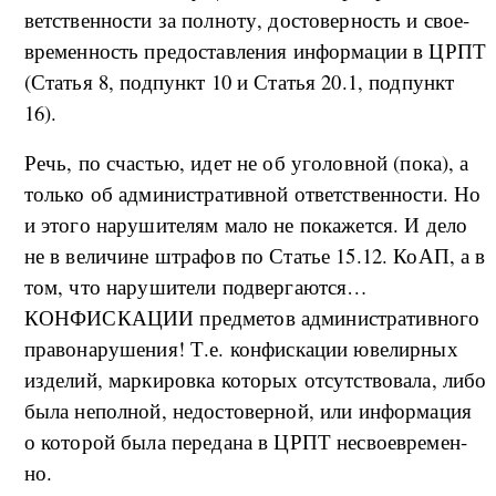
вет­ствен­но­сти за пол­но­ту, до­сто­вер­ность и сво­е­
вре­мен­ность пре­до­став­ле­ния ин­фор­ма­ции в ЦРПТ
(Ста­тья 8, под­пункт 10 и Ста­тья 20.1, под­пункт
16).
Речь, по сча­стью, идет не об уго­ло­в­ной (по­ка), а
толь­ко об ад­ми­ни­стра­тив­ной от­вет­ствен­но­сти. Но
и это­го на­ру­ши­те­лям ма­ло не по­ка­жет­ся. И де­ло
не в ве­ли­чи­не штра­фов по Ста­тье 15.12. КоАП, а в
том, что на­ру­ши­те­ли под­вер­га­ют­ся…
КОНФИСКАЦИИ пред­ме­тов ад­ми­ни­стра­тив­но­го
пра­во­на­ру­ше­ни­я! Т.е. кон­фис­ка­ции юве­ли­р­ных
из­де­лий, мар­ки­ро­в­ка ко­то­рых от­сут­ство­ва­ла, ли­бо
бы­ла не­пол­ной, не­до­сто­вер­ной, или ин­фор­ма­ция
о ко­то­рой бы­ла пе­ре­да­на в ЦРПТ не­сво­е­вре­мен­
но.