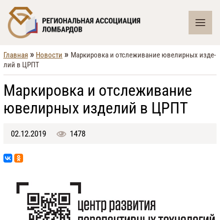
»
»
Главная
Новости
Мар­ки­ро­в­ка и от­сле­жи­ва­ние юве­ли­р­ных из­де­
лий в ЦРПТ
Мар­ки­ро­в­ка и от­сле­жи­ва­ние
юве­ли­р­ных из­де­лий в ЦРПТ
02.12.2019
1478