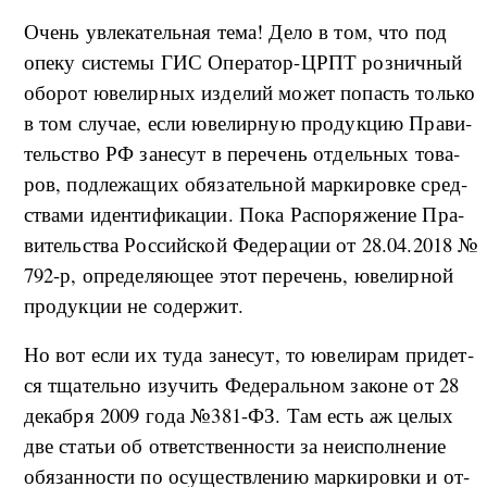
О­чень увле­ка­тель­ная те­ма! Де­ло в том, что под
опе­ку си­сте­мы ГИС Опе­ра­тор-ЦРПТ роз­ни­ч­ный
обо­рот юве­ли­р­ных из­де­лий мо­жет по­пасть толь­ко
в том слу­чае, ес­ли юве­ли­р­ную про­дук­цию Пра­ви­
тель­ство РФ за­не­сут в пе­ре­чень от­дель­ных то­ва­
ров, под­ле­жа­щих обя­за­тель­ной мар­ки­ро­в­ке сред­
ства­ми иден­ти­фи­ка­ции. По­ка Рас­по­ря­же­ние Пра­
ви­тель­ства Рос­сий­ской Фе­де­ра­ции от 28.04.2018 №
792-р, опре­де­ля­ю­щее этот пе­ре­чень, юве­ли­р­ной
про­дук­ции не со­дер­жит.
Но вот ес­ли их ту­да за­не­сут, то юве­ли­рам при­дет­
ся тща­тель­но изу­чить Фе­де­раль­ном за­ко­не от 28
де­ка­б­ря 2009 го­да №381-ФЗ. Там есть аж це­лых
две ста­тьи об от­вет­ствен­но­сти за не­ис­пол­не­ние
обя­за­н­но­сти по осу­ще­ств­ле­нию мар­ки­ро­в­ки и от­