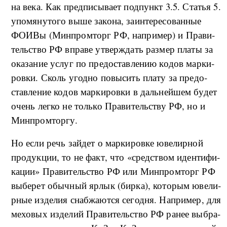
на ве­ка. Как пред­пи­сы­ва­ет под­пункт 3.5. Ста­тья 5.
упо­мя­ну­то­го вы­ше за­ко­на, за­ин­те­ре­со­ван­ные
ФОИВы (Мин­про­м­торг РФ, на­при­мер) и Пра­ви­
тель­ство РФ впра­ве утвер­ж­дать раз­мер пла­ты за
ока­за­ние услуг по пре­до­став­ле­нию ко­дов мар­ки­
ро­в­ки. Сколь угод­но по­вы­сить пла­ту за пре­до­
став­ле­ние ко­дов мар­ки­ро­в­ки в даль­ней­шем бу­дет
очень ле­г­ко не толь­ко Пра­ви­тель­ству РФ, но и
Мин­про­м­тор­гу.
Но ес­ли речь зай­дет о мар­ки­ро­в­ке юве­ли­р­ной
про­дук­ции, то не факт, что «сред­ством иден­ти­фи­
ка­ции» Пра­ви­тель­ство РФ или Мин­про­м­торг РФ
вы­бе­рет обы­ч­ный яр­лык (би­р­ка), ко­то­рым юве­ли­
р­ные из­де­лия сна­б­жа­ют­ся се­год­ня. На­при­мер, для
ме­хо­вых из­де­лий Пра­ви­тель­ство РФ ра­нее вы­бра­