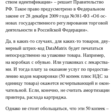
ством иден­ти­фи­ка­ции» – ре­ша­ет Пра­ви­тель­ство
РФ. Та­кое пра­во пре­ду­смо­т­ре­но в Фе­де­раль­ном
за­ко­не от 28 де­ка­б­ря 2009 го­да №381-ФЗ «Об ос­
но­вах го­су­дар­ствен­но­го ре­гу­ли­ро­ва­ния тор­го­вой
де­я­тель­но­сти в Рос­сий­ской Фе­де­ра­ции».
Да, в ка­ких-то слу­ча­ях, для ка­ких-то то­ва­ров, дву­
мер­ный штрих-­код DataMatrix бу­дет пе­ча­тать­ся
не­по­сред­ствен­но на упа­ко­в­ке то­ва­ра. На­при­мер,
на ко­роб­ках с обу­вью. Или упа­ко­в­ках с ле­кар­ства­
ми. И то­г­да пла­ту за ока­за­ние услуг по пре­до­став­
ле­нию ко­дов мар­ки­ро­в­ки (50 ко­пе­ек плюс НДС за
еди­ни­цу то­ва­ра) ока­жет­ся ис­чер­пы­ва­ю­щей и окон­
ча­тель­ной. Ес­ли, ко­неч­но, не счи­тать амор­ти­за­ции
при­н­те­ра, рас­хо­да кар­три­д­жа.
Од­на­ко не сто­ит обо­льщать­ся, что эти 50 ко­пе­ек –