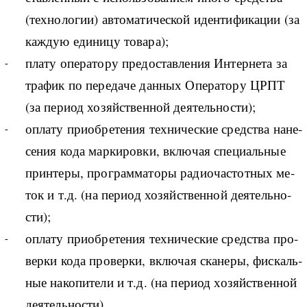
(тех­но­ло­гии) ав­то­ма­ти­че­ской иден­ти­фи­ка­ции (за
ка­ж­дую еди­ни­цу то­ва­ра);
пла­ту опе­ра­то­ру пре­до­став­ле­ния Ин­тер­не­та за
тра­фик по пе­ре­да­че дан­ных Опе­ра­то­ру ЦРПТ
(за пе­ри­од хо­зяй­ствен­ной де­я­тель­но­сти);
опла­ту при­об­ре­те­ния тех­ни­че­ские сред­ства на­не­
се­ния ко­да мар­ки­ро­в­ки, вклю­чая спе­ци­аль­ные
при­н­те­ры, про­гра­м­ма­то­ры ра­дио­ча­сто­т­ных ме­
ток и т.д. (на пе­ри­од хо­зяй­ствен­ной де­я­тель­но­
сти);
опла­ту при­об­ре­те­ния тех­ни­че­ские сред­ства про­
вер­ки ко­да про­вер­ки, вклю­чая ска­не­ры, фис­каль­
ные на­ко­пи­те­ли и т.д. (на пе­ри­од хо­зяй­ствен­ной
де­я­тель­но­сти).