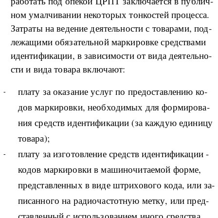
ра­бо­тать под опе­кой ЦРПТ за­клю­ча­ет­ся в пуб­ли­ч­
ном умал­чи­ва­нии не­ко­то­рых тон­ко­стей про­цес­са.
Затра­ты на ве­де­ние де­я­тель­но­сти с то­ва­ра­ми, под­
ле­жа­щи­ми обя­за­тель­ной мар­ки­ро­в­ке сред­ства­ми
иден­ти­фи­ка­ции, в за­ви­си­мо­сти от ви­да де­я­тель­но­
сти и ви­да то­ва­ра вклю­ча­ют:
пла­ту за ока­за­ние услуг по пре­до­став­ле­нию ко­
дов мар­ки­ро­в­ки, не­об­хо­ди­мых для фор­ми­ро­ва­
ния средств иден­ти­фи­ка­ции (за ка­ж­дую еди­ни­цу
то­ва­ра);
пла­ту за из­го­то­в­ле­ние средств иден­ти­фи­ка­ции -
ко­дов мар­ки­ро­в­ки в ма­ши­но­чи­та­е­мой фор­ме,
пред­став­лен­ных в ви­де штри­хо­во­го ко­да, или за­
пи­сан­но­го на ра­дио­ча­сто­т­ную мет­ку, или пред­
став­лен­ный с ис­поль­зо­ва­ни­ем ино­го сред­ства