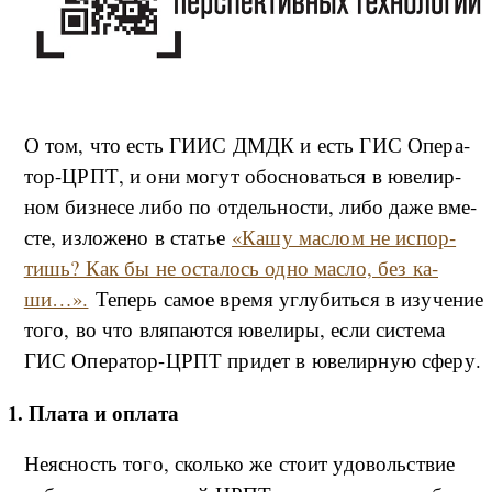
О том, что есть ГИИС ДМДК и есть ГИС Опе­ра­
тор-ЦРПТ, и они мо­гут обос­но­вать­ся в юве­ли­р­
ном биз­не­се ли­бо по от­дель­но­сти, ли­бо да­же вме­
сте, из­ло­же­но в ста­тье
«Ка­шу мас­лом не ис­пор­
тишь? Как бы не оста­лось од­но мас­ло, без ка­
ши…».
Те­перь са­мое вре­мя углу­бить­ся в изу­че­ние
то­го, во что вля­па­ют­ся юве­ли­ры, ес­ли си­сте­ма
ГИС Опе­ра­тор-ЦРПТ при­дет в юве­ли­р­ную сфе­ру.
1. Пла­та и опла­та
Не­яс­ность то­го, сколь­ко же сто­ит удо­воль­ствие