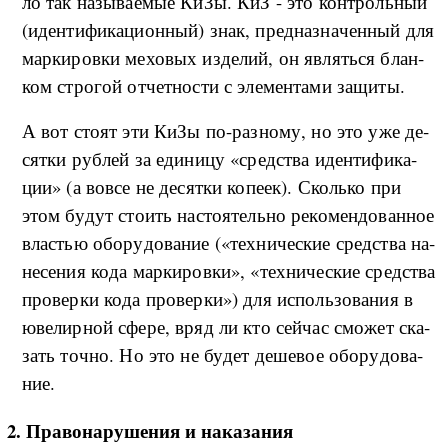
ло так на­зы­ва­е­мые КиЗы. КиЗ - это кон­троль­ный
(и­ден­ти­фи­ка­ци­он­ный) знак, пред­на­з­на­чен­ный для
мар­ки­ро­в­ки ме­хо­вых из­де­лий, он яв­лять­ся блан­
ком стро­гой от­чет­но­сти с эле­мен­та­ми за­щи­ты.
А вот сто­ят эти КиЗы по-раз­но­му, но это уже де­
сят­ки руб­лей за еди­ни­цу «сред­ства иден­ти­фи­ка­
ции» (а во­в­се не де­сят­ки ко­пе­ек). Сколь­ко при
этом бу­дут сто­ить на­сто­я­тель­но ре­ко­мен­до­ван­ное
вла­стью обо­ру­до­ва­ние («­тех­ни­че­ские сред­ства на­
не­се­ния ко­да мар­ки­ро­в­ки», «тех­ни­че­ские сред­ства
про­вер­ки ко­да про­вер­ки») для ис­поль­зо­ва­ния в
юве­ли­р­ной сфе­ре, вряд ли кто сей­час смо­жет ска­
зать точ­но. Но это не бу­дет де­ше­вое обо­ру­до­ва­
ние.
2. Пра­во­на­ру­ше­ния и на­ка­за­ния