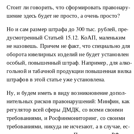
Сто­ит ли го­во­рить, что сфор­ми­ро­вать пра­во­на­ру­
ше­ние здесь бу­дет не про­сто, а очень про­сто?
Но и сам раз­мер штра­фа до 300 тыс. руб­лей, пре­
ду­смо­т­рен­ный Ста­тьей 15.12. КоАП, ма­лень­ким
не на­зо­вешь. При­чем не факт, что спе­ци­аль­но для
обо­ро­та юве­ли­р­ных из­де­лий не бу­дет уста­но­в­лен
осо­бый, по­вы­шен­ный штраф. На­при­мер, для ал­ко­
голь­ной и та­ба­ч­ной про­дук­ции по­вы­шен­ная ви­л­ка
штра­фов в этой ста­тье уже уста­но­в­ле­на.
Ну, и бу­дем иметь в ви­ду воз­ни­к­но­ве­ние до­пол­
ни­тель­ных ри­с­ков пра­во­на­ру­ше­ний: Мин­фин, как
ре­гу­ля­тор всей сфе­ры ДМДК, со все­ми сво­и­ми
тре­бо­ва­ни­я­ми, и Рос­фин­мо­ни­то­ринг, со сво­и­ми
тре­бо­ва­ни­я­ми, ни­ку­да не ис­че­за­ют, а в слу­чае, ес­