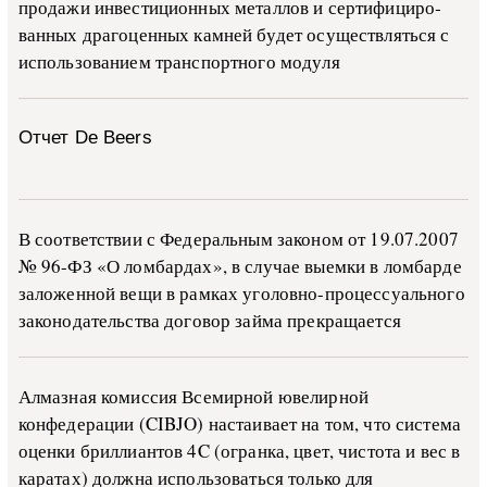
про­да­жи ин­ве­сти­ци­он­ных ме­тал­лов и сер­ти­фи­ци­ро­
ван­ных дра­го­цен­ных ка­м­ней бу­дет осу­ще­ств­лять­ся с
ис­поль­зо­ва­ни­ем тран­с­пор­т­но­го мо­ду­ля
Отчет De Beers
В со­о­т­вет­ствии с Фе­де­раль­ным за­ко­ном от 19.07.2007
№ 96-ФЗ «О ло­м­бар­дах», в слу­чае вы­е­м­ки в ло­м­бар­де
за­ло­жен­ной ве­щи в ра­м­ках уго­ло­в­но-­про­цес­су­аль­но­го
за­ко­но­да­тель­ства до­го­вор зай­ма пре­кра­ща­ет­ся
Алмазная комиссия Всемирной ювелирной
конфедерации (CIBJO) настаивает на том, что система
оценки бриллиантов 4C (огранка, цвет, чистота и вес в
каратах) должна использоваться только для