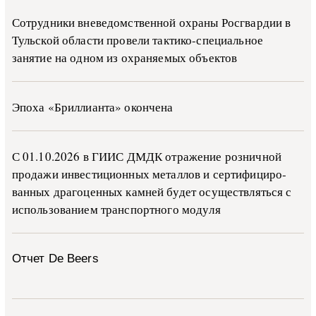
Сотрудники вневедомственной охраны Росгвардии в
Тульской области провели тактико-специальное
занятие на одном из охраняемых объектов
Эпоха «Бриллианта» окончена
С 01.10.2026 в ГИИС ДМДК от­ра­же­ние роз­ни­ч­ной
про­да­жи ин­ве­сти­ци­он­ных ме­тал­лов и сер­ти­фи­ци­ро­
ван­ных дра­го­цен­ных ка­м­ней бу­дет осу­ще­ств­лять­ся с
ис­поль­зо­ва­ни­ем тран­с­пор­т­но­го мо­ду­ля
Отчет De Beers