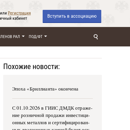
или
Регистрация
Вступить
в ассоциацию
личный кабинет
ЧЛЕНОВ РАЛ
ПОД/ФТ
Похожие новости:
Эпоха «Бриллианта» окончена
С 01.10.2026 в ГИИС ДМДК от­ра­же­
ние роз­ни­ч­ной про­да­жи ин­ве­сти­ци­
он­ных ме­тал­лов и сер­ти­фи­ци­ро­ван­
ных дра­го­цен­ных ка­м­ней бу­дет осу­