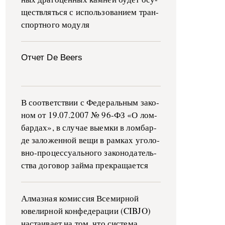
ще­ств­лять­ся с ис­поль­зо­ва­ни­ем тран­
с­пор­т­но­го мо­ду­ля
Отчет De Beers
В со­о­т­вет­ствии с Фе­де­раль­ным за­ко­
ном от 19.07.2007 № 96-ФЗ «О ло­м­
бар­дах», в слу­чае вы­е­м­ки в ло­м­бар­
де за­ло­жен­ной ве­щи в ра­м­ках уго­ло­
в­но-­про­цес­су­аль­но­го за­ко­но­да­тель­
ства до­го­вор зай­ма пре­кра­ща­ет­ся
Алмазная комиссия Всемирной
ювелирной конфедерации (CIBJO)
настаивает на том, что система