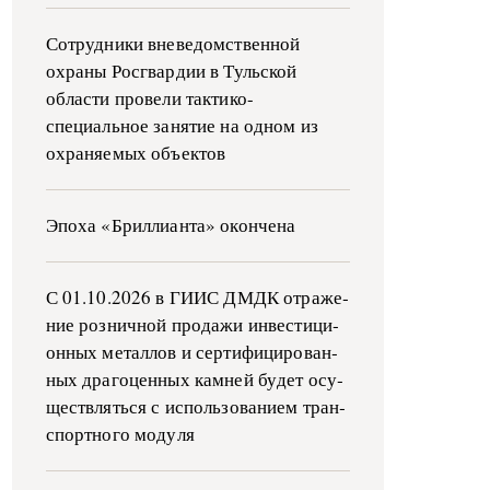
Сотрудники вневедомственной
охраны Росгвардии в Тульской
области провели тактико-
специальное занятие на одном из
охраняемых объектов
Эпоха «Бриллианта» окончена
С 01.10.2026 в ГИИС ДМДК от­ра­же­
ние роз­ни­ч­ной про­да­жи ин­ве­сти­ци­
он­ных ме­тал­лов и сер­ти­фи­ци­ро­ван­
ных дра­го­цен­ных ка­м­ней бу­дет осу­
ще­ств­лять­ся с ис­поль­зо­ва­ни­ем тран­
с­пор­т­но­го мо­ду­ля