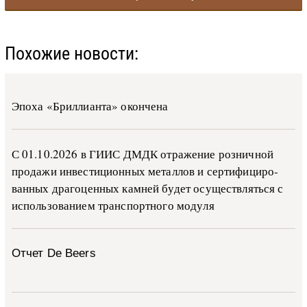
Похожие новости:
Эпоха «Бриллианта» окончена
С 01.10.2026 в ГИИС ДМДК от­ра­же­ние роз­ни­ч­ной
про­да­жи ин­ве­сти­ци­он­ных ме­тал­лов и сер­ти­фи­ци­ро­
ван­ных дра­го­цен­ных ка­м­ней бу­дет осу­ще­ств­лять­ся с
ис­поль­зо­ва­ни­ем тран­с­пор­т­но­го мо­ду­ля
Отчет De Beers