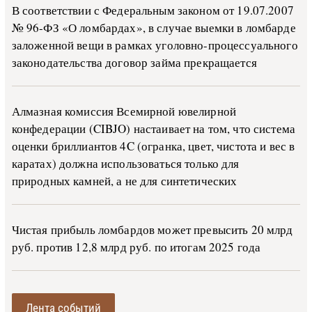
В со­о­т­вет­ствии с Фе­де­раль­ным за­ко­ном от 19.07.2007
№ 96-ФЗ «О ло­м­бар­дах», в слу­чае вы­е­м­ки в ло­м­бар­де
за­ло­жен­ной ве­щи в ра­м­ках уго­ло­в­но-­про­цес­су­аль­но­го
за­ко­но­да­тель­ства до­го­вор зай­ма пре­кра­ща­ет­ся
Алмазная комиссия Всемирной ювелирной
конфедерации (CIBJO) настаивает на том, что система
оценки бриллиантов 4C (огранка, цвет, чистота и вес в
каратах) должна использоваться только для
природных камней, а не для синтетических
Чистая прибыль ломбардов может превысить 20 млрд
руб. против 12,8 млрд руб. по итогам 2025 года
Лента событий