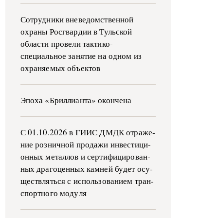
Сотрудники вневедомственной
охраны Росгвардии в Тульской
области провели тактико-
специальное занятие на одном из
охраняемых объектов
Эпоха «Бриллианта» окончена
С 01.10.2026 в ГИИС ДМДК от­ра­же­
ние роз­ни­ч­ной про­да­жи ин­ве­сти­ци­
он­ных ме­тал­лов и сер­ти­фи­ци­ро­ван­
ных дра­го­цен­ных ка­м­ней бу­дет осу­
ще­ств­лять­ся с ис­поль­зо­ва­ни­ем тран­
с­пор­т­но­го мо­ду­ля