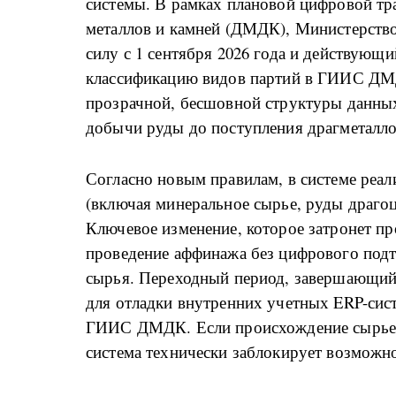
системы. В рамках плановой цифровой т
металлов и камней (ДМДК), Министерств
силу с 1 сентября 2026 года и действующ
классификацию видов партий в ГИИС ДМД
прозрачной, бесшовной структуры данных
добычи руды до поступления драгметалл
Согласно новым правилам, в системе реал
(включая минеральное сырье, руды драгоц
Ключевое изменение, которое затронет пр
проведение аффинажа без цифрового подт
сырья. Переходный период, завершающийс
для отладки внутренних учетных ERP-сис
ГИИС ДМДК. Если происхождение сырьев
система технически заблокирует возможно