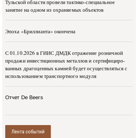
Тульской области провели тактико-специальное
занятие на одном из охраняемых объектов
Эпоха «Бриллианта» окончена
С 01.10.2026 в ГИИС ДМДК от­ра­же­ние роз­ни­ч­ной
про­да­жи ин­ве­сти­ци­он­ных ме­тал­лов и сер­ти­фи­ци­ро­
ван­ных дра­го­цен­ных ка­м­ней бу­дет осу­ще­ств­лять­ся с
ис­поль­зо­ва­ни­ем тран­с­пор­т­но­го мо­ду­ля
Отчет De Beers
Лента событий