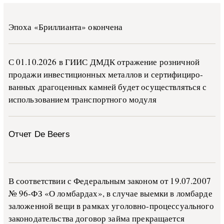
Эпоха «Бриллианта» окончена
С 01.10.2026 в ГИИС ДМДК от­ра­же­ние роз­ни­ч­ной
про­да­жи ин­ве­сти­ци­он­ных ме­тал­лов и сер­ти­фи­ци­ро­
ван­ных дра­го­цен­ных ка­м­ней бу­дет осу­ще­ств­лять­ся с
ис­поль­зо­ва­ни­ем тран­с­пор­т­но­го мо­ду­ля
Отчет De Beers
В со­о­т­вет­ствии с Фе­де­раль­ным за­ко­ном от 19.07.2007
№ 96-ФЗ «О ло­м­бар­дах», в слу­чае вы­е­м­ки в ло­м­бар­де
за­ло­жен­ной ве­щи в ра­м­ках уго­ло­в­но-­про­цес­су­аль­но­го
за­ко­но­да­тель­ства до­го­вор зай­ма пре­кра­ща­ет­ся